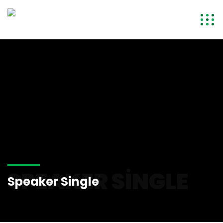
SPEAKER SINGLE
Speaker Single